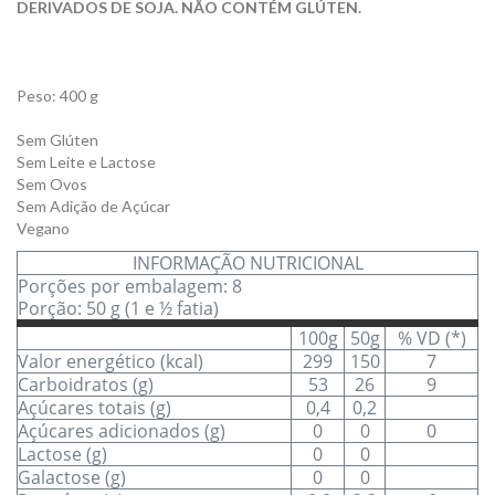
DERIVADOS DE SOJA. NÃO CONTÉM GLÚTEN
.
Peso: 400 g
Sem Glúten
Sem Leite e Lactose
Sem Ovos
Sem Adição de Açúcar
Vegano
INFORMAÇÃO NUTRICIONAL
Porções por embalagem: 8
Porção: 50 g (1 e ½ fatia)
100g
50g
% VD (*)
Valor energético (kcal)
299
150
7
Carboidratos (g)
53
26
9
Açúcares totais (g)
0,4
0,2
Açúcares adicionados (g)
0
0
0
Lactose (g)
0
0
Galactose (g)
0
0