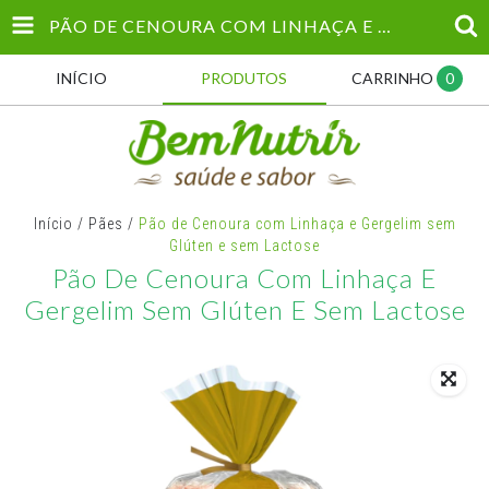
PÃO DE CENOURA COM LINHAÇA E GERGELIM SEM GLÚTEN E SEM LACTOSE
INÍCIO
PRODUTOS
CARRINHO
0
Início
/
Pães
/
Pão de Cenoura com Linhaça e Gergelim sem
Glúten e sem Lactose
Pão De Cenoura Com Linhaça E
Gergelim Sem Glúten E Sem Lactose