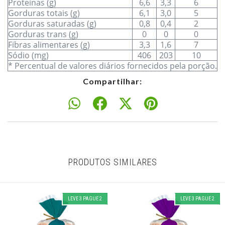
Proteínas (g)
6,6
3,3
6
Gorduras totais (g)
6,1
3,0
5
Gorduras saturadas (g)
0,8
0,4
2
Gorduras trans (g)
0
0
0
Fibras alimentares (g)
3,3
1,6
7
Sódio (mg)
406
203
10
* Percentual de valores diários fornecidos pela porção.
Compartilhar:
PRODUTOS SIMILARES
LEVE 3 PAGUE 2
LEVE 3 PAGUE 2