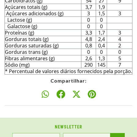
Carboidratos (g)
54
27
9
Açúcares totais (g)
3,7
1,9
Açúcares adicionados (g)
3
1,5
3
Lactose (g)
0
0
Galactose (g)
0
0
Proteínas (g)
3,3
1,7
3
Gorduras totais (g)
4,8
2,4
4
Gorduras saturadas (g)
0,8
0,4
2
Gorduras trans (g)
0
0
0
Fibras alimentares (g)
2,6
1,3
5
Sódio (mg)
290
145
7
* Percentual de valores diários fornecidos pela porção.
Compartilhar:
NEWSLETTER