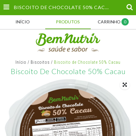
BISCOITO DE CHOCOLATE 50% CACAU
INÍCIO
PRODUTOS
CARRINHO
0
Início
/
Biscoitos
/
Biscoito de Chocolate 50% Cacau
Biscoito De Chocolate 50% Cacau